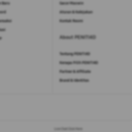
n Baru
Gacor Maxwin
Rp 68.000
50 mnt lalu
ord
Aturan & Kebijakan
ansaksi
Kontak Resmi
Rp 87.000
50 mnt lalu
a
kasi
About PENITI4D
P
Rp 445.000
50 mnt lalu
y
Tentang PENITI4D
Rp 64.000
50 mnt lalu
Kenapa Pilih PENITI4D
Partner & Affiliate
Rp 193.000
50 mnt lalu
Brand & Identitas
Rp 57.000
50 mnt lalu
Rp 240.000
50 mnt lalu
a
Rp 933.000
50 mnt lalu
Live Chat Click Here