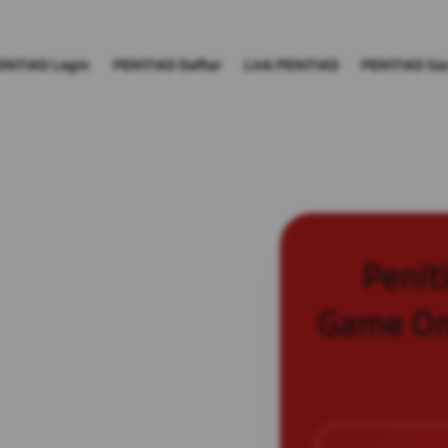
ENITI4D Login
PENITI4D Daftar
Link PENITI4D
PENITI4D Ga
Bu***di
BU
Play'n GO
Le***na
LE
Spadegaming
Si***ti
SI
Play'n GO
Peniti
Ri***al
RI
Red Tiger
Game Onl
Ta***ra
TA
CQ9
An***to
AN
Wild Bounty