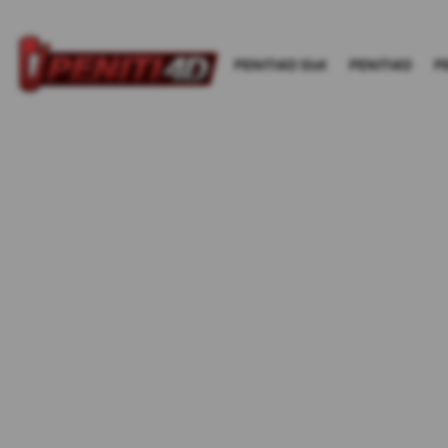
Skip
to
content
PENITI4D Slot
PENITI4D
P