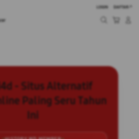
LOGIN
DAFTAR
Cari
Troli
Login/Sign-Up
cor
Cari
Rp 167.000
Baru saja
Rp 4.546.000
1 mnt lalu
Rp 87.000
2 mnt lalu
4d - Situs Alternatif
Rp 474.000
3 mnt lalu
ine Paling Seru Tahun
Rp 142.000
4 mnt lalu
Ini
Rp 146.000
5 mnt lalu